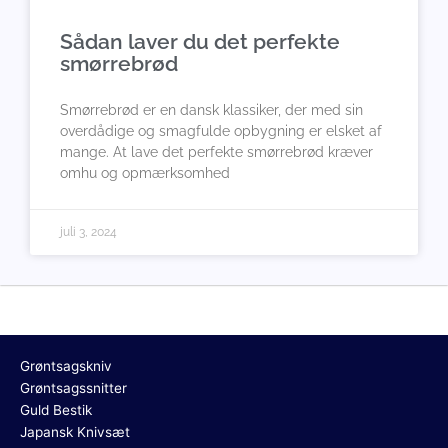
Sådan laver du det perfekte
smørrebrød
Smørrebrød er en dansk klassiker, der med sin
overdådige og smagfulde opbygning er elsket af
mange. At lave det perfekte smørrebrød kræver
omhu og opmærksomhed
juli 3, 2024
Grøntsagskniv
Grøntsagssnitter
Guld Bestik
Japansk Knivsæt